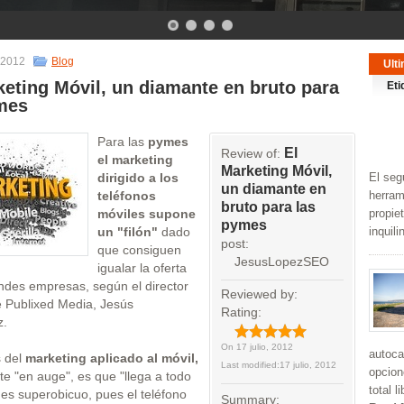
, 2012
Blog
Ult
keting Móvil, un diamante en bruto para
Eti
mes
Para las
pymes
El
Review of:
el marketing
Marketing Móvil,
dirigido a los
El seg
un diamante en
teléfonos
herram
bruto para las
móviles supone
propie
pymes
un "filón"
dado
inquil
post:
que consiguen
JesusLopezSEO
igualar la oferta
ndes empresas, según el director
Reviewed by:
e Publixed Media, Jesús
Rating:
z.
On
17 julio, 2012
autoca
s del
marketing aplicado al móvil,
Last modified:
17 julio, 2012
opcion
e "en auge", es que "llega a todo
total 
es superobicuo, pues el teléfono
Summary: