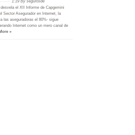
1:19 By segurosde
desvela el XII Informe de Capgemini
el Sector Asegurador en Internet, la
a las aseguradoras el 80%- sigue
erando Internet como un mero canal de
More »