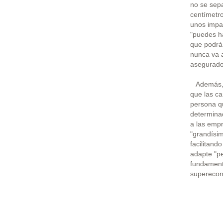
no se sep
centímetr
unos impa
"puedes h
que podrá
nunca va a
asegurado
Además, e
que las c
persona q
determinad
a las emp
"grandísim
facilitan
adapte "pe
fundament
superecon