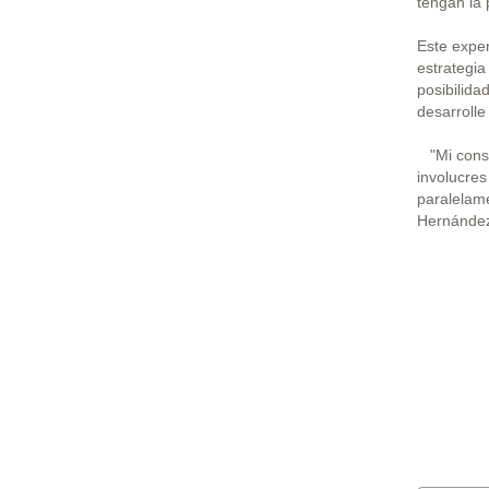
tengan la 
Este exper
estrategia
posibilida
desarrolle
"Mi conse
involucres
paralelame
Hernández