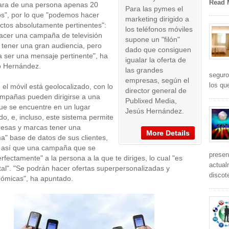
Read 
ara de una persona apenas 20
Para las pymes el
os", por lo que "podemos hacer
marketing dirigido a
ctos absolutamente pertinentes":
los teléfonos móviles
acer una campaña de televisión
supone un "filón"
 tener una gran audiencia, pero
dado que consiguen
 ser una mensaje pertinente", ha
igualar la oferta de
 Hernández.
las grandes
seguro
empresas, según el
los qu
l móvil está geolocalizado, con lo
director general de
ampañas pueden dirigirse a una
Publixed Media,
ue se encuentre en un lugar
Jesús Hernández.
o, e, incluso, este sistema permite
resas y marcas tener una
More Details
a" base de datos de sus clientes,
do así que una campaña que se
presen
rfectamente" a la persona a la que te diriges, lo cual "es
actual
al". "Se podrán hacer ofertas superpersonalizadas y
discot
ómicas", ha apuntado.