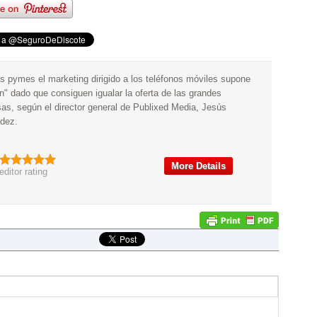
as pymes el marketing dirigido a los teléfonos móviles supone
ón" dado que consiguen igualar la oferta de las grandes
as, según el director general de Publixed Media, Jesús
dez.
More Details
editor rating
de - Take this post Mobile!
 unique QR (Quick Response) code with your