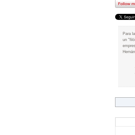
Para l
un "fil
empres
Hernán
QR Co
Use this