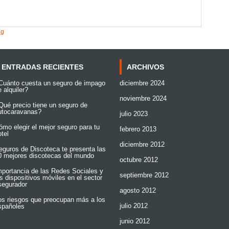
ice. The code will save the url of this webpage
vice for mobile sharing and storage.
ng
ENTRADAS RECIENTES
ARCHIVOS
Cuánto cuesta un seguro de impago
diciembre 2024
 alquiler?
noviembre 2024
Qué precio tiene un seguro de
utocaravanas?
julio 2023
ómo elegir el mejor seguro para tu
febrero 2013
otel
diciembre 2012
eguros de Discoteca te presenta las
0 mejores discotecas del mundo
octubre 2012
mportancia de las Redes Sociales y
septiembre 2012
os dispositivos móviles en el sector
segurador
agosto 2012
os riesgos que preocupan más a los
julio 2012
spañoles
junio 2012