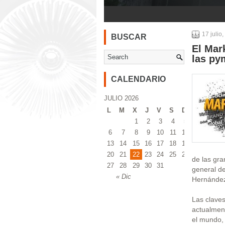
1
2
3
4
17 julio
BUSCAR
El Mar
las py
CALENDARIO
JULIO 2026
L
M
X
J
V
S
D
1
2
3
4
5
6
7
8
9
10
11
12
13
14
15
16
17
18
19
20
21
22
23
24
25
26
de las gra
27
28
29
30
31
general d
« Dic
Hernánde
Las clave
actualment
el mundo, 