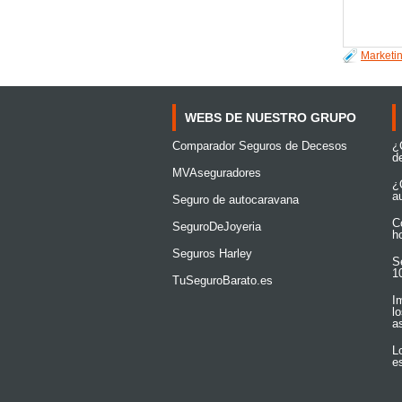
smart dev
to the de
Marketi
WEBS DE NUESTRO GRUPO
Comparador Seguros de Decesos
¿
de
MVAseguradores
¿
a
Seguro de autocaravana
C
SeguroDeJoyeria
h
Seguros Harley
S
1
TuSeguroBarato.es
I
l
a
L
e