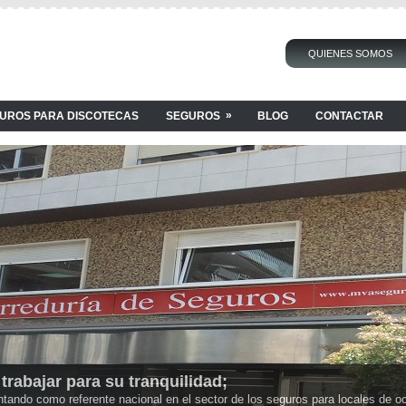
QUIENES SOMOS
»
UROS PARA DISCOTECAS
SEGUROS
BLOG
CONTACTAR
rabajar para su tranquilidad;
s, o necesitas cualquier tipo de información no dudes en ponerte en contact
ndo como referente nacional en el sector de los seguros para locales de o