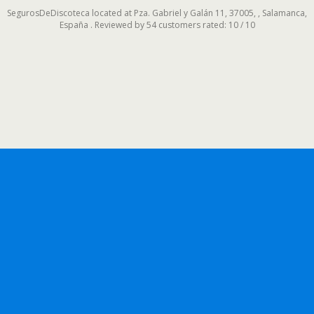
SegurosDeDiscoteca
located at
Pza. Gabriel y Galán 11, 37005,
,
Salamanca
,
España
. Reviewed by
54 customers
rated:
10
/
10