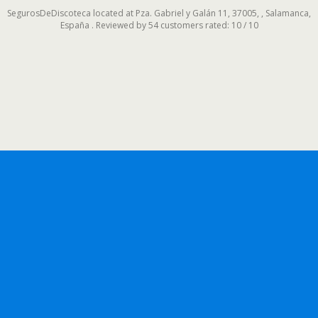
SegurosDeDiscoteca
located at
Pza. Gabriel y Galán 11, 37005,
,
Salamanca
,
España
. Reviewed by
54 customers
rated:
10
/
10